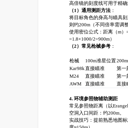
高倍镜的刻度线可用于精确
（1）通用测距方法
：
将目标角色的身高与瞄具刻度
则约200m（不同倍率需调
使用密位公式：距离（m）= 
=1.8×1000/2=900m）
（2）常见枪械参考
：
枪械
100m准星位置
20
Kar98k
直接瞄准
第一
M24
直接瞄准
第一
AWM
直接瞄准
直接
4. 环境参照物辅助测距
常见参照物距离（以Erang
空洞入口间距：约200m。
实战技巧：提前熟悉地图标
度≈150m）。