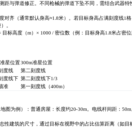
测距与弹道修正。不同枪械的弹道下坠不同，需结合武器特
对齐（通常默认身高≈1.8米）。若目标身高占满刻度线1格，距
整）。
目标高度（m）× 1000 / 密位数（例：目标身高1.8米占密
0m准星位置
300m准星位置
刻度线
第二刻度线
刻度线下
第二刻度线下1/3
瞄准
第一刻度线（400m）
el地图为例）：普通房屋：长度约20-30m。电线杆间距：50
志性建筑的尺寸，通过目标在视野中的占比估算距离（如目