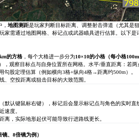
中，
地图测距
是玩家判断目标距离、调整射击弹道（尤其是
玩家需通过地图网格、标记点或武器瞄具进行估算。以下是
1km的方格
，每个大格进一步分为
10×10的小格（每小格100
），观察目标点与自身位置所在网格。水平/垂直距离：若两
使用勾股定理估算（例如横向3格+纵向4格→距离约500m）。
线、空投距离或狙击目标的大致范围。
（默认键鼠标右键），标记后会显示标记点与角色的实时直
近速度。
距离，实际地形起伏可能导致行进路线更长。
6倍镜、8倍镜为例）