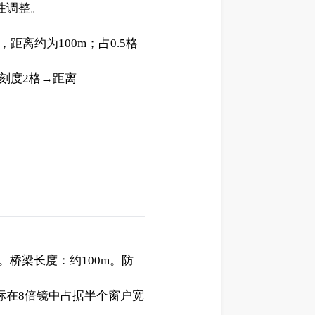
性调整。
离约为100m；占0.5格
位刻度2格→距离
m。桥梁长度：约100m。防
标在8倍镜中占据半个窗户宽